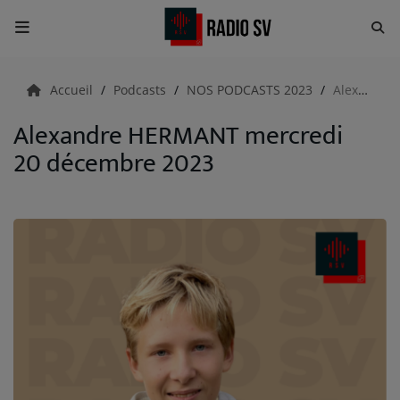
Accueil
Accueil
Podcasts
NOS PODCASTS 2023
Alexandre HERMANT mercredi 20 décembre 2023
Alexandre HERMANT mercredi
RADIO
20 décembre 2023
Emissions
Equipes
Evènements
ACTUALITÉS
Actualités Sportives
Météo