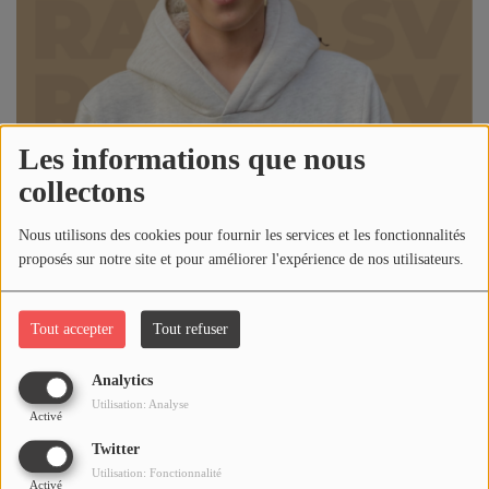
Horoscope
MUSIQUE
Top 10
Les informations que nous
collectons
Artistes
Playlist
Nous utilisons des cookies pour fournir les services et les fonctionnalités
proposés sur notre site et pour améliorer l'expérience de nos utilisateurs.
Titres diffusés
20 décembre 2023 - 15:05
-
1638 vues
Tout accepter
Tout refuser
MÉDIAS
Analytics
Écouter le podcast
Photos
Utilisation: Analyse
Activé
Podcasts
Alexandre HERMANT mercredi 20 décembre 2023
Twitter
Utilisation: Fonctionnalité
Vidéos
Activé