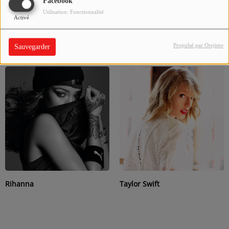
Facebook
Utilisation: Fonctionnalité
Activé
Propulsé par Orejime
Sauvegarder
Katy Perry
One Direction
Rihanna
Taylor Swift