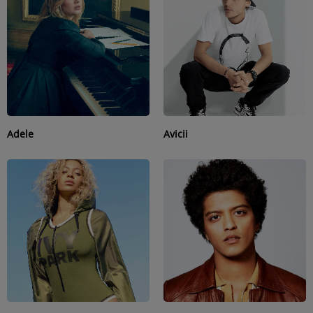
Horoscope
MUSIQUE
Top 10
Artistes
Adele
Avicii
Playlist
Titres diffusés
MÉDIAS
Photos
Podcasts
Vidéos