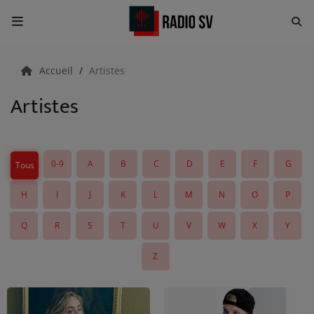
Accueil
Accueil
Artistes
Artistes
RADIO
Emissions
0-9
A
B
C
D
E
F
G
Tous
Equipes
H
I
J
K
L
M
N
O
P
Evènements
Q
R
S
T
U
V
W
X
Y
ACTUALITÉS
Z
Actualités Sportives
Météo