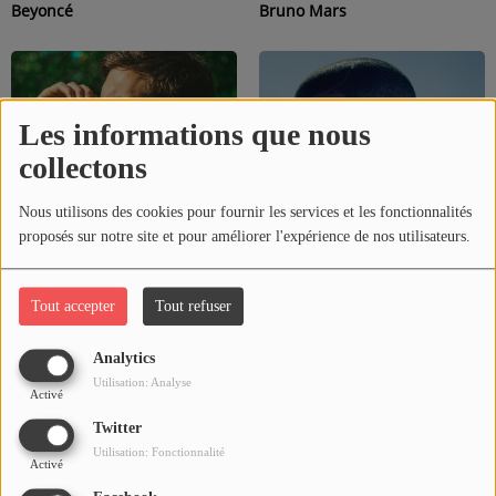
Beyoncé
Bruno Mars
PARTICIPEZ
Dédicaces
Les informations que nous
Jeux Concours
collectons
Nous utilisons des cookies pour fournir les services et les fonctionnalités
CONTACT
proposés sur notre site et pour améliorer l'expérience de nos utilisateurs.
Calvin Harris
Drake
Se connecter
Tout accepter
Tout refuser
Analytics
Utilisation: Analyse
Activé
Twitter
Utilisation: Fonctionnalité
Activé