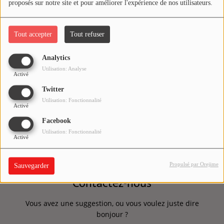
proposés sur notre site et pour améliorer l'expérience de nos utilisateurs.
Horoscope
Tout accepter
Tout refuser
MUSIQUE
Analytics
Top 10
Utilisation: Analyse
Activé
Artistes
Twitter
Utilisation: Fonctionnalité
Playlist
Activé
Facebook
Titres diffusés
Utilisation: Fonctionnalité
Activé
MÉDIAS
Propulsé par Orejime
Sauvegarder
Contactez-nous
Photos
Podcasts
Vous avez une suggestion, ou vous voulez juste dire
bonjour ?
Vidéos