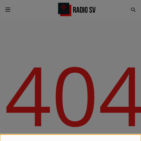
Accueil
40
RADIO
Emissions
Equipes
Evènements
ACTUALITÉS
Actualités Sportives
Météo