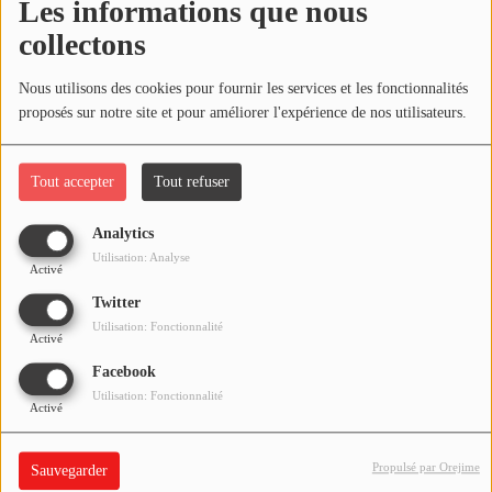
Les informations que nous
Horoscope
collectons
Oups, vous avez
Nous utilisons des cookies pour fournir les services et les fonctionnalités
MUSIQUE
rencontré une erreur.
proposés sur notre site et pour améliorer l'expérience de nos utilisateurs.
Top 10
Il semble que la page que vous recherchez n’existe plus.
Tout accepter
Tout refuser
Artistes
Playlist
Analytics
Utilisation: Analyse
Activé
Titres diffusés
Twitter
Utilisation: Fonctionnalité
Activé
MÉDIAS
Facebook
Photos
Utilisation: Fonctionnalité
Activé
Podcasts
Propulsé par Orejime
Sauvegarder
Vidéos