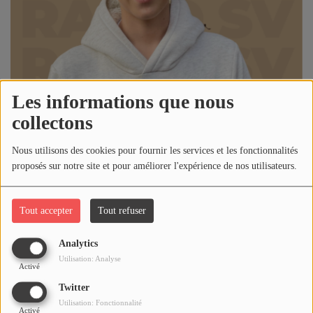
Horoscope
MUSIQUE
Top 10
Les informations que nous
collectons
Artistes
Playlist
Nous utilisons des cookies pour fournir les services et les fonctionnalités
proposés sur notre site et pour améliorer l'expérience de nos utilisateurs.
Titres diffusés
01 décembre 2023 - 15:00
-
1591 vues
Tout accepter
Tout refuser
MÉDIAS
Analytics
Écouter le podcast
Photos
Utilisation: Analyse
Activé
Podcasts
Alexandre HERMANT vendredi 1 décembre 2023
Twitter
Utilisation: Fonctionnalité
Vidéos
Activé