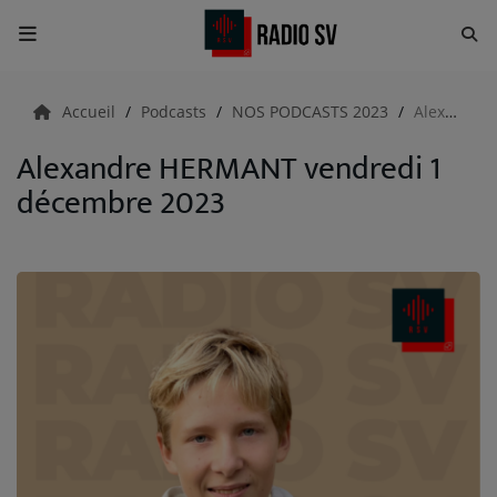
Accueil
Accueil
Podcasts
NOS PODCASTS 2023
Alexandre HERMANT vendredi 1 décembre 2023
Alexandre HERMANT vendredi 1
RADIO
décembre 2023
Emissions
Equipes
Evènements
ACTUALITÉS
Actualités Sportives
Météo