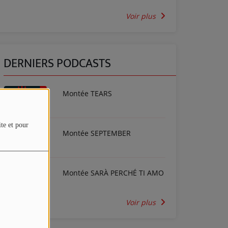
Voir plus
DERNIERS PODCASTS
Montée TEARS
ite et pour
Montée SEPTEMBER
Montée SARÀ PERCHÉ TI AMO
Voir plus