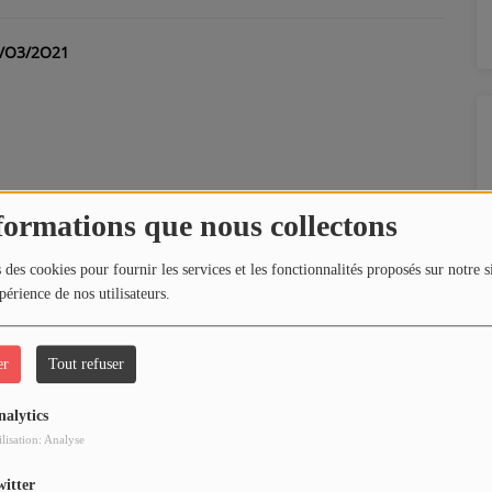
9/O3/2O21
formations que nous collectons
/06/2021
 des cookies pour fournir les services et les fonctionnalités proposés sur notre s
périence de nos utilisateurs.
er
Tout refuser
nalytics
ilisation: Analyse
terview de Stéphane Guivarc'h par Théo Lemarchandel
witter