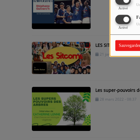
Ut
Activé
F
Ut
Activé
LES SITCOMS EXPLIQ
Sauvegarde
21 janvier 2026 - 19:35
Les super-pouvoirs 
28 mars 2022 - 08:37