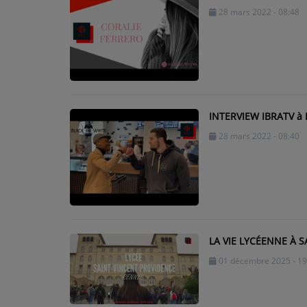
Météo
28 mars 2022 - 08:48
Horoscope
MUSIQUE
Top 10
INTERVIEW IBRATV à
Artistes
28 mars 2022 - 08:40
Playlist
Titres diffusés
MÉDIAS
LA VIE LYCÉENNE À S
01 décembre 2025 - 19
Photos
Podcasts