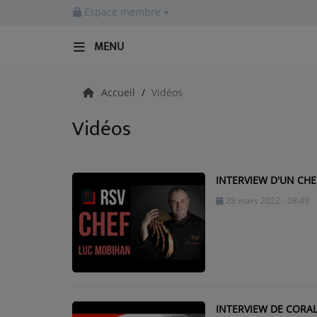
Espace membre
MENU
Accueil
Accueil
Vidéos
Vidéos
RADIO
Emissions
INTERVIEW D'UN CHEF
Equipes
28 mars 2022 - 08:49
Evènements
ACTUALITÉS
Actualités Sportives
INTERVIEW DE CORAL