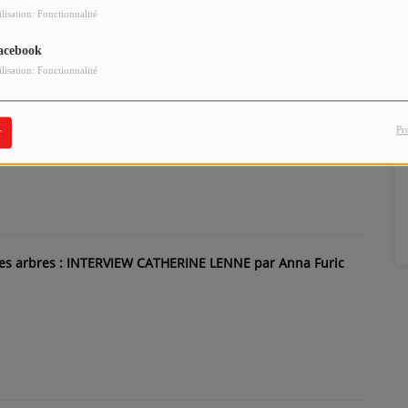
ilisation: Fonctionnalité
acebook
ilisation: Fonctionnalité
UÉS PAR ESTELLE PICHON
Pr
r
des arbres : INTERVIEW CATHERINE LENNE par Anna Furic