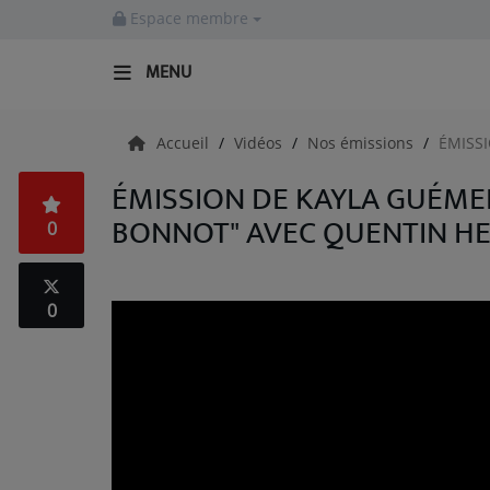
Espace membre
MENU
Accueil
Accueil
Vidéos
Nos émissions
ÉMISS
ÉMISSION DE KAYLA GUÉMEN
RADIO
BONNOT" AVEC QUENTIN HE
0
Emissions
Equipes
0
Evènements
ACTUALITÉS
Actualités Sportives