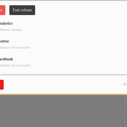
er
Tout refuser
nalytics
ilisation: Analyse
witter
ilisation: Fonctionnalité
acebook
ilisation: Fonctionnalité
Pr
r