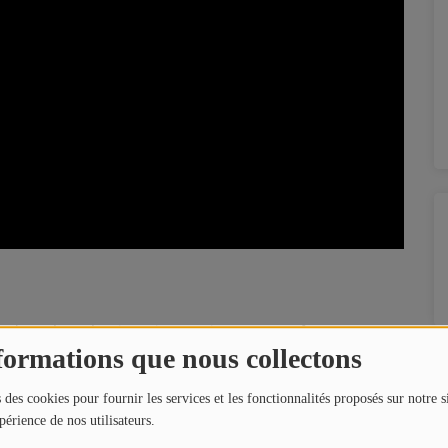
ayla Guémené qui reçoit Quentin Hervot, Professeur
ennes.
formations que nous collectons
28 avril dans l'histoire:
 des cookies pour fournir les services et les fonctionnalités proposés sur notre s
périence de nos utilisateurs.