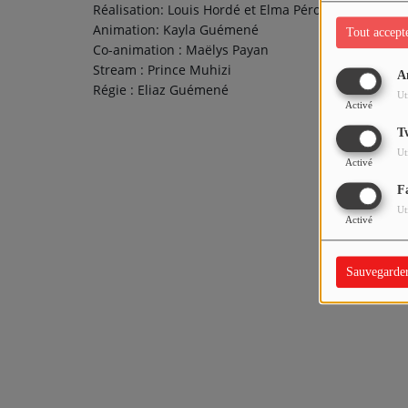
Réalisation: Louis Hordé et Elma Péron
Vidéos
Animation: Kayla Guémené
Tout accept
Co-animation : Maëlys Payan
Stream : Prince Muhizi
A
PARTICIPEZ
Régie : Eliaz Guémené
Ut
Activé
Dédicaces
T
Ut
Jeux Concours
Activé
F
Ut
CONTACT
Activé
Sauvegarde