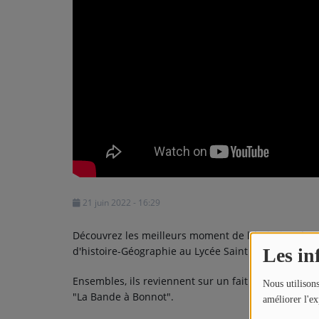
Météo
Horoscope
MUSIQUE
Top 10
Artistes
Playlist
Titres diffusés
21 juin 2022 - 16:29
Découvrez les meilleurs moment de l'émission de K
MÉDIAS
d'histoire-Géographie au Lycée Saint Vincent de R
Les in
Photos
Ensembles, ils reviennent sur un fait marquant d'un 
Nous utilisons
"La Bande à Bonnot".
améliorer l'ex
Podcasts