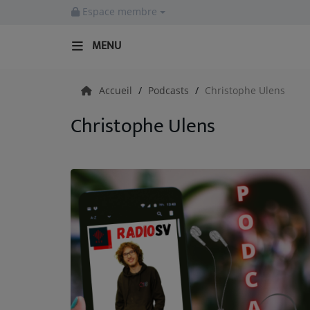
Espace membre
MENU
Accueil
Accueil
Podcasts
Christophe Ulens
Christophe Ulens
RADIO
Emissions
Equipes
Evènements
ACTUALITÉS
Actualités Sportives