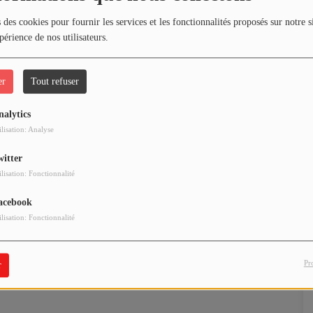
 des cookies pour fournir les services et les fonctionnalités proposés sur notre s
périence de nos utilisateurs.
er
Tout refuser
nalytics
ilisation: Analyse
witter
ilisation: Fonctionnalité
acebook
ilisation: Fonctionnalité
Pr
r