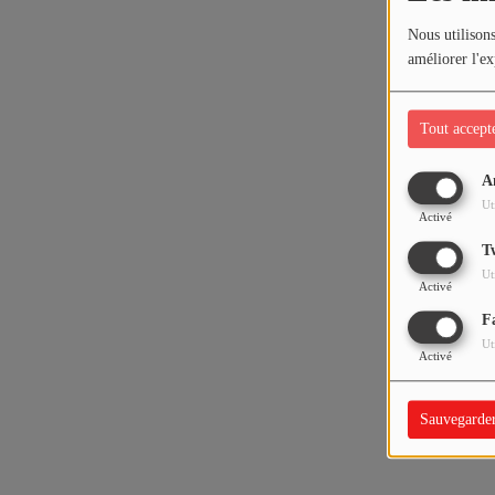
Nous utilisons
améliorer l'ex
Tout accept
A
Ut
Activé
T
Ut
Activé
F
Ut
Activé
Sauvegarde