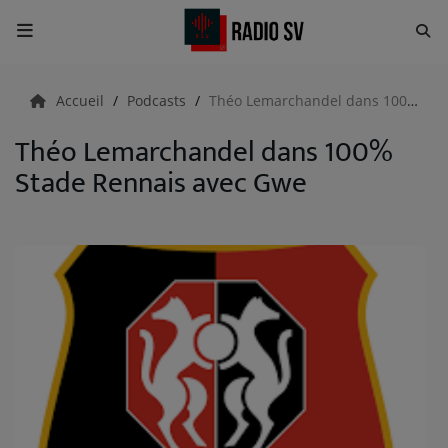
Accueil
Accueil
Podcasts
Théo Lemarchandel dans 100% Stade Rennais avec Gwe
Théo Lemarchandel dans 100%
RADIO
Stade Rennais avec Gwe
Emissions
Equipes
Evènements
ACTUALITÉS
Actualités Sportives
Météo