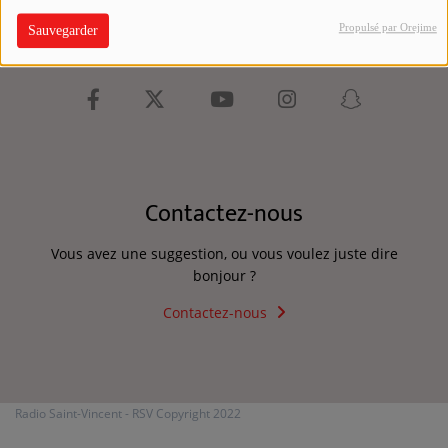
Propulsé par Orejime
Sauvegarder
PARTICIPEZ
Dédicaces
Jeux Concours
Contactez-nous
CONTACT
Vous avez une suggestion, ou vous voulez juste dire
bonjour ?
Se connecter
Contactez-nous
Radio Saint-Vincent - RSV Copyright 2022