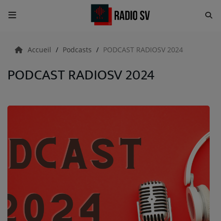
Accueil
Accueil
Podcasts
PODCAST RADIOSV 2024
PODCAST RADIOSV 2024
RADIO
Emissions
Equipes
Evènements
ACTUALITÉS
Actualités Sportives
Météo